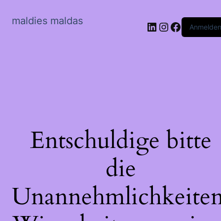
maldies maldas
LinkedIn
Instagram
Faceboo
Anmelde
Entschuldige bitte
die
Unannehmlichkeiten