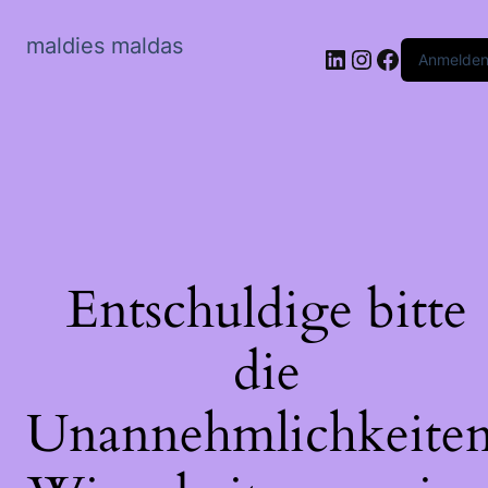
maldies maldas
LinkedIn
Instagram
Faceboo
Anmelde
Entschuldige bitte
die
Unannehmlichkeiten