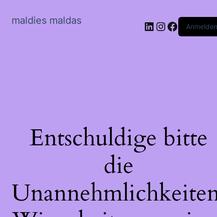
maldies maldas
LinkedIn
Instagram
Faceboo
Anmelde
Entschuldige bitte
die
Unannehmlichkeiten