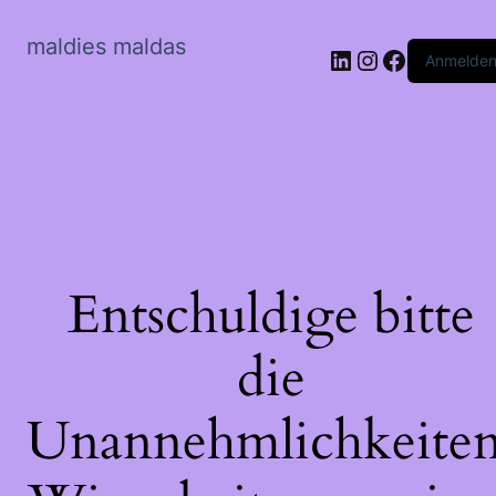
maldies maldas
LinkedIn
Instagram
Faceboo
Anmelde
Entschuldige bitte
die
Unannehmlichkeiten