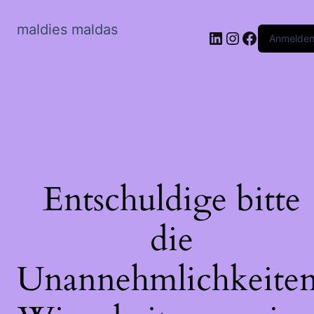
maldies maldas
LinkedIn
Instagram
Faceboo
Anmelde
Entschuldige bitte
die
Unannehmlichkeiten