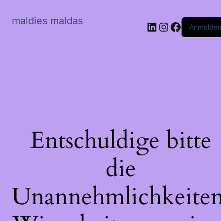
maldies maldas
LinkedIn
Instagram
Faceboo
Anmelde
Entschuldige bitte
die
Unannehmlichkeiten