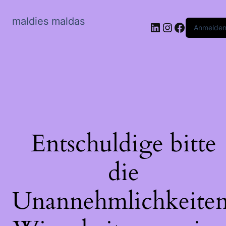
maldies maldas
LinkedIn
Instagram
Faceboo
Anmelde
Entschuldige bitte
die
Unannehmlichkeiten