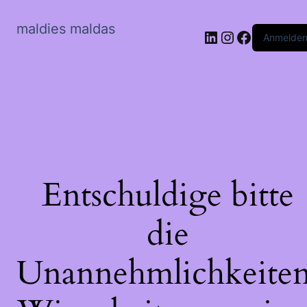
maldies maldas
LinkedIn
Instagram
Faceboo
Anmelde
Entschuldige bitte
die
Unannehmlichkeiten