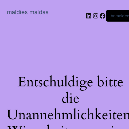
maldies maldas
LinkedIn
Instagram
Faceboo
Anmelde
Entschuldige bitte
die
Unannehmlichkeiten