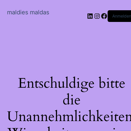
maldies maldas
LinkedIn
Instagram
Faceboo
Anmelde
Entschuldige bitte
die
Unannehmlichkeiten