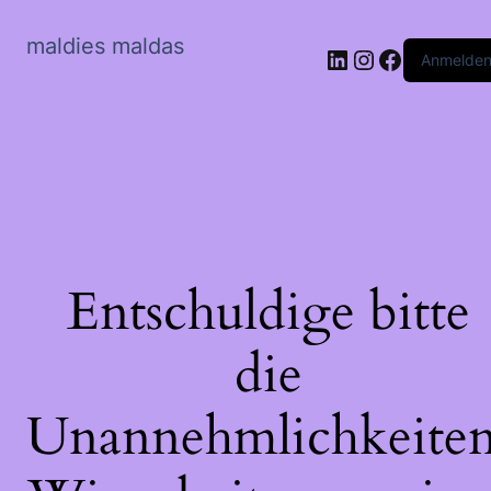
maldies maldas
LinkedIn
Instagram
Faceboo
Anmelde
Entschuldige bitte
die
Unannehmlichkeiten